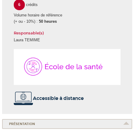
6
crédits
Volume horaire de référence
(+ ou - 10%) :
50 heures
Responsable(s)
Laura TEMIME
École
de
la
Santé
Accessible à distance
PRÉSENTATION