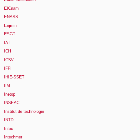
EICnam
ENASS
Enjmin
ESGT
IAT
ICH
ICSV
IFFI
IHIE-SSET
IIM
Inetop
INSEAC
Institut de technologie
INTD
Intec
Intechmer