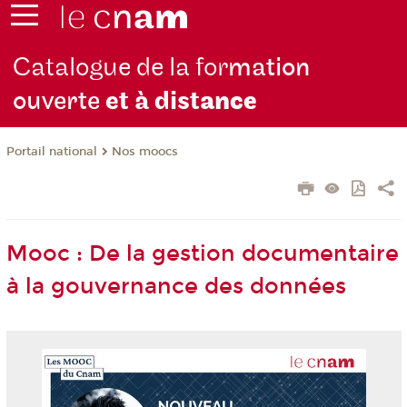
Catalogue de la for
mation
ouverte
et à dist
ance
Nos moocs
Portail national
Mooc : De la gestion documentaire
à la gouvernance des données