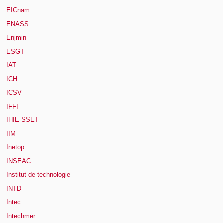
EICnam
ENASS
Enjmin
ESGT
IAT
ICH
ICSV
IFFI
IHIE-SSET
IIM
Inetop
INSEAC
Institut de technologie
INTD
Intec
Intechmer