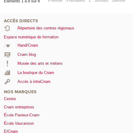
Premier
Précédent
1
Suivant
Dernier
Éléments 1 à 8 sur 8
ACCÈS DIRECTS
Répertoire des centres régionaux
Espace numérique de formation
Handi'Cnam
Cnam blog
Musée des arts et métiers
La boutique du Cnam
Accès à intraCnam
NOS MARQUES
Cestes
Cnam entreprises
École Pasteur-Cnam
École Vaucanson
EICnam