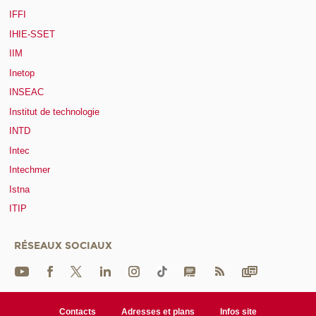
IFFI
IHIE-SSET
IIM
Inetop
INSEAC
Institut de technologie
INTD
Intec
Intechmer
Istna
ITIP
RÉSEAUX SOCIAUX
Contacts
Adresses et plans
Infos site