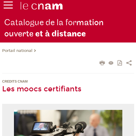
Catalogue de la for
mation
ouverte
et à dist
ance
Portail national
CREDITS CNAM
Les moocs certifiants