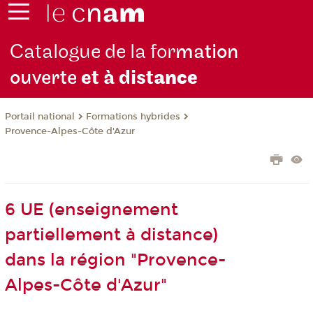
Catalogue de la for
mation
ouverte
et à dist
ance
Formations hybrides
Portail national
Provence-Alpes-Côte d'Azur
6 UE (enseignement
partiellement à distance)
dans la région "Provence-
Alpes-Côte d'Azur"