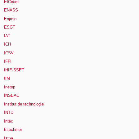
EICnam
ENASS
Enjmin
ESGT
IAT
ICH
ICSV
IFFI
IHIE-SSET
IIM
Inetop
INSEAC
Institut de technologie
INTD
Intec
Intechmer
Istna