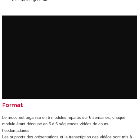
Format
Le mooc
est organisé en 6 modules répartis sur 6 semaines, chaque
module étant découpé en 5 à 6 séquences vidéos de cours
hebdomadaires.
Les supports des présentations et la transcription des vidéos sont mis à