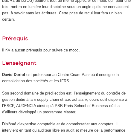
Bac +2 au DSCG) pourront tout de même apprécier ce mooc
qui, pour une
fois, mettra en lumière leur discipline sous un angle qu’ils ne connaissent
pas, à savoir sans les écritures. Cette prise de recul leur fera un bien
certain.
Prérequis
Il n'y a aucun prérequis pour suivre ce mooc
.
L'enseignant
David Doriol
est professeur au Centre Cnam Parisoù il enseigne la
consolidation des sociétés et les IFRS.
Son second domaine de prédilection est l’enseignement du contrôle de
gestion dédié à la « supply chain et aux achats », cours qu’il dispense à
l’ESCP, AUDENCIA ainsi qu’à PSB Paris School of Business où il a
d’ailleurs développé un programme Master.
Diplômé d’expertise comptable et de commissariat aux comptes, il
intervient en tant qu’auditeur libre en audit et mesure de la performance