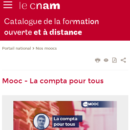
Catalogue de la for
mation
ouverte
et à dist
ance
Nos moocs
Portail national
Mooc - La compta pour tous