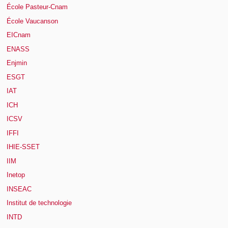
École Pasteur-Cnam
École Vaucanson
EICnam
ENASS
Enjmin
ESGT
IAT
ICH
ICSV
IFFI
IHIE-SSET
IIM
Inetop
INSEAC
Institut de technologie
INTD