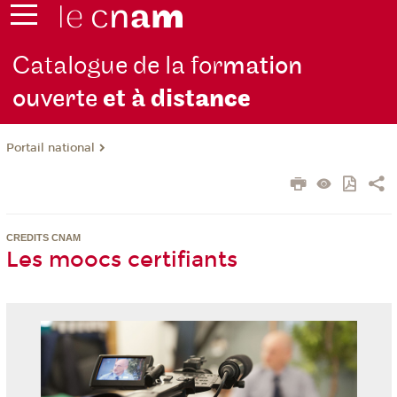
Catalogue de la for
mation
ouverte
et à dist
ance
Portail national
CREDITS CNAM
Les moocs certifiants