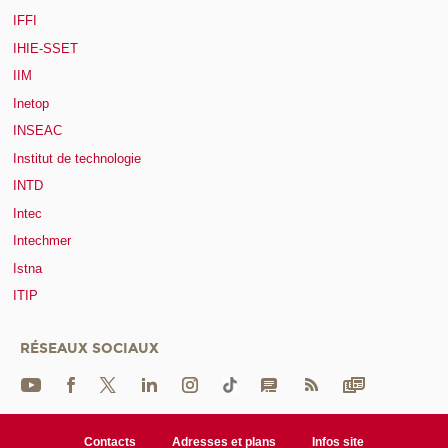
IFFI
IHIE-SSET
IIM
Inetop
INSEAC
Institut de technologie
INTD
Intec
Intechmer
Istna
ITIP
RÉSEAUX SOCIAUX
Contacts
Adresses et plans
Infos site