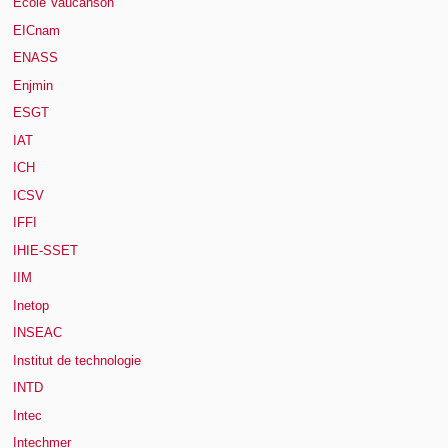
École Vaucanson
EICnam
ENASS
Enjmin
ESGT
IAT
ICH
ICSV
IFFI
IHIE-SSET
IIM
Inetop
INSEAC
Institut de technologie
INTD
Intec
Intechmer