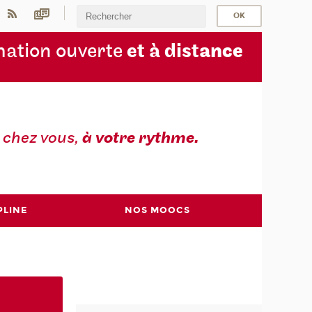
ation ouverte
et à dist
ance
z
chez vous,
à votre rythme.
PLINE
NOS MOOCS