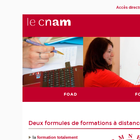
Accès direct
FOAD
F
Deux formules de formations à distanc
la
formation totalement