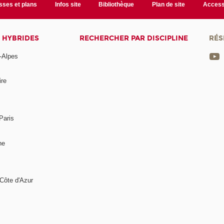
sses et plans
Infos site
Bibliothèque
Plan de site
Accessi
 HYBRIDES
RECHERCHER PAR DISCIPLINE
RÉS
-Alpes
ire
Paris
ne
Côte d'Azur