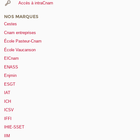
Accès à intraCnam
NOS MARQUES
Cestes
Cnam entreprises
École Pasteur-Cnam
École Vaucanson
EICnam
ENASS
Enjmin
ESGT
IAT
ICH
ICSV
IFFI
IHIE-SSET
IIM