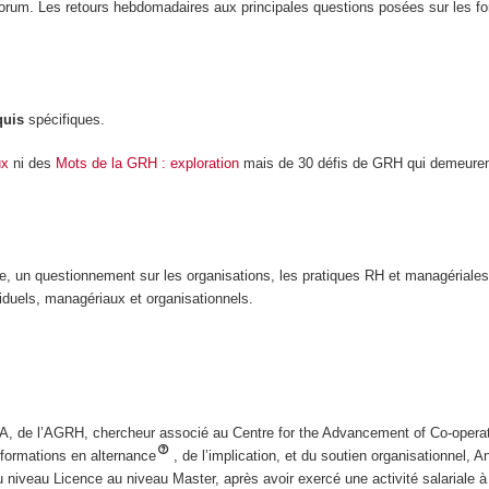
orum. Les retours hebdomadaires aux principales questions posées sur les fo
quis
spécifiques.
ux
ni des
Mots de la GRH : exploration
mais de 30 défis de GRH qui demeuren
re, un questionnement sur les organisations, les pratiques RH et managériales
viduels, managériaux et organisationnels.
, de l’AGRH, chercheur associé au Centre for the Advancement of Co-opera
formations en alternance
, de l’implication, et du soutien organisationnel, A
iveau Licence au niveau Master, après avoir exercé une activité salariale à