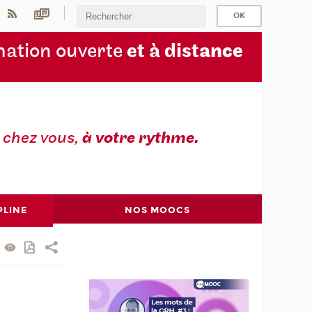
ation ouverte
et à dist
ance
z
chez vous,
à votre rythme.
PLINE
NOS MOOCS