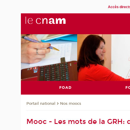
Accès direct
FOAD
F
Nos moocs
Portail national
Mooc - Les mots de la GRH: d