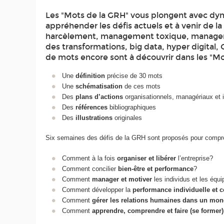
Les "Mots de la GRH" vous plongent avec d
appréhender les défis actuels et à venir de la
harcèlement, management toxique, managemen
des transformations, big data, hyper digita
de mots encore sont à découvrir dans les "Mot
Une
définition
précise de 30 mots
Une
schématisation
de ces mots
Des
plans d’actions
organisationnels, managériaux et i
Des
références
bibliographiques
Des
illustrations
originales
Six semaines des défis de la GRH sont proposés pour compren
Comment à la fois
organiser et libérer
l’entreprise?
Comment concilier
bien-être et performance
?
Comment
manager et motiver
les individus et les équ
Comment développer la
performance individuelle et c
Comment
gérer les relations humaines dans un mond
Comment
apprendre, comprendre et faire (se forme