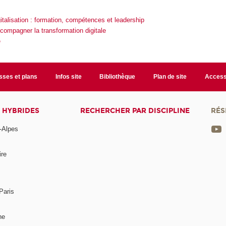
talisation : formation, compétences et leadership
compagner la transformation digitale
é
sses et plans
Infos site
Bibliothèque
Plan de site
Accessi
 HYBRIDES
RECHERCHER PAR DISCIPLINE
RÉS
-Alpes
ire
Paris
ne