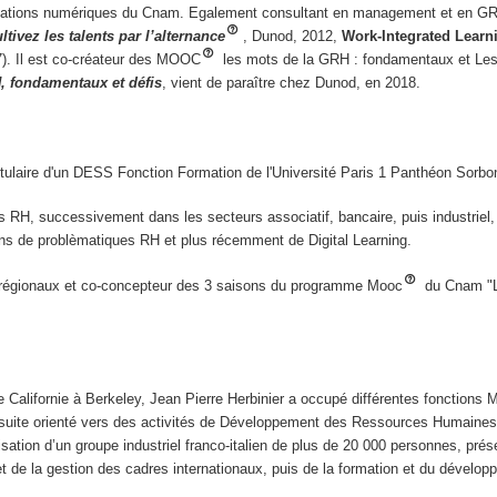
rmations numériques du Cnam. Egalement consultant en management et en GRH,
ltivez les talents
par l’alternance
, Dunod, 2012,
Work-Integrated Learni
7). Il est co-créateur des MOOC
les mots de la GRH : fondamentaux et Les
, fondamentaux et défis
, vient de paraître chez Dunod, en 2018.
ulaire d'un DESS Fonction Formation de l'Université Paris 1 Panthéon Sorbo
es RH, successivement dans les secteurs associatif, bancaire, puis industriel,
ns de problèmatiques RH et plus récemment de Digital Learning.
 régionaux et co-concepteur des 3 saisons du programme Mooc
du Cnam "L
Californie à Berkeley, Jean Pierre Herbinier a occupé différentes fonctions M
 ensuite orienté vers des activités de Développement des Ressources Humaine
isation d’un groupe industriel franco-italien de plus de 20 000 personnes, pré
t de la gestion des cadres internationaux, puis de la formation et du dévelo