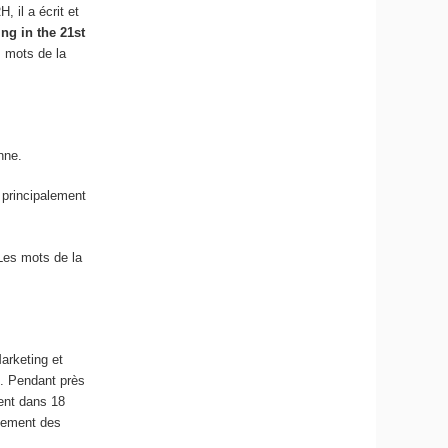
 il a écrit et
ng in the 21st
 mots de la
nne.
 principalement
es mots de la
arketing et
s. Pendant près
sent dans 18
ppement des