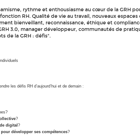
ynamisme, rythme et enthousiasme au cœur de la GRH po
 fonction RH. Qualité de vie au travail, nouveaux espaces d
t bienveillant, reconnaissance, éthique et compliance
l, GRH 3.0, manager développeur, communautés de pratiqu
s de la GRH : défis".
ndividuels
dre les défis RH d’aujourd’hui et de demain :
ipes?
ollective
?
e digital
?
r) pour développer ses compétences
?