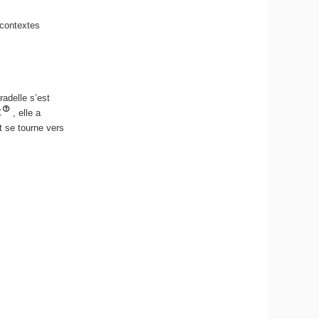
 contextes
radelle s’est
C
, elle a
t se tourne vers