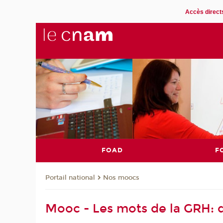
Accès direct
FOAD
F
Nos moocs
Portail national
Mooc - Les mots de la GRH: d