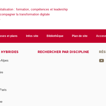
talisation : formation, compétences et leadership
compagner la transformation digitale
é
sses et plans
Infos site
Bibliothèque
Plan de site
Accessi
 HYBRIDES
RECHERCHER PAR DISCIPLINE
RÉS
-Alpes
ire
Paris
ne