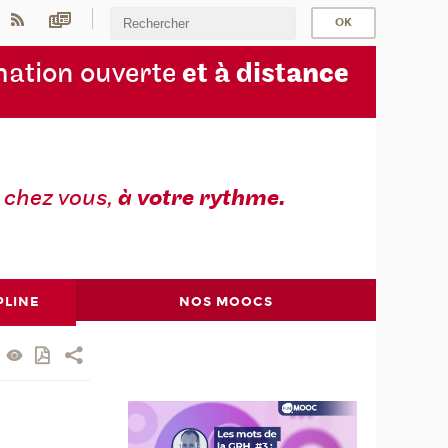
ation ouverte
et à dist
ance
z
chez vous,
à votre rythme.
PLINE
NOS MOOCS