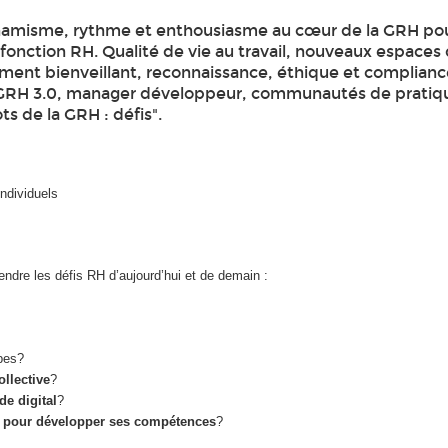
ynamisme, rythme et enthousiasme au cœur de la GRH po
 fonction RH. Qualité de vie au travail, nouveaux espaces d
t bienveillant, reconnaissance, éthique et compliance
l, GRH 3.0, manager développeur, communautés de pratiqu
s de la GRH : défis".
ndividuels
dre les défis RH d’aujourd’hui et de demain :
ipes?
ollective
?
e digital
?
r) pour développer ses compétences
?