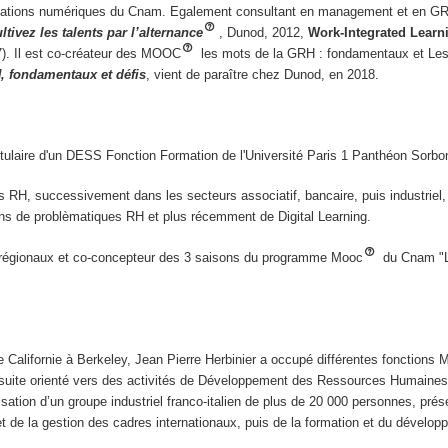
rmations numériques du Cnam. Egalement consultant en management et en GRH,
ltivez les talents
par l’alternance
, Dunod, 2012,
Work-Integrated Learni
7). Il est co-créateur des MOOC
les mots de la GRH : fondamentaux et Les
, fondamentaux et défis
, vient de paraître chez Dunod, en 2018.
ulaire d'un DESS Fonction Formation de l'Université Paris 1 Panthéon Sorbo
es RH, successivement dans les secteurs associatif, bancaire, puis industriel,
ns de problèmatiques RH et plus récemment de Digital Learning.
 régionaux et co-concepteur des 3 saisons du programme Mooc
du Cnam "L
Californie à Berkeley, Jean Pierre Herbinier a occupé différentes fonctions M
 ensuite orienté vers des activités de Développement des Ressources Humaine
isation d’un groupe industriel franco-italien de plus de 20 000 personnes, pré
t de la gestion des cadres internationaux, puis de la formation et du dévelo