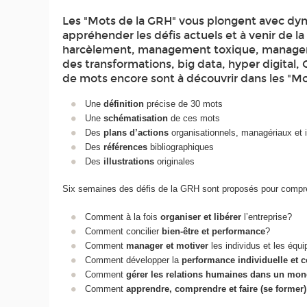
Les "Mots de la GRH" vous plongent avec d
appréhender les défis actuels et à venir de la
harcèlement, management toxique, managemen
des transformations, big data, hyper digita
de mots encore sont à découvrir dans les "Mot
Une
définition
précise de 30 mots
Une
schématisation
de ces mots
Des
plans d’actions
organisationnels, managériaux et i
Des
références
bibliographiques
Des
illustrations
originales
Six semaines des défis de la GRH sont proposés pour compren
Comment à la fois
organiser et libérer
l’entreprise?
Comment concilier
bien-être et performance
?
Comment
manager et motiver
les individus et les équ
Comment développer la
performance individuelle et c
Comment
gérer les relations humaines dans un mond
Comment
apprendre, comprendre et faire (se forme