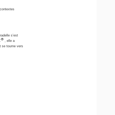
 contextes
radelle s’est
C
, elle a
t se tourne vers