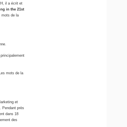
 il a écrit et
ng in the 21st
 mots de la
nne.
 principalement
es mots de la
arketing et
s. Pendant près
sent dans 18
ppement des