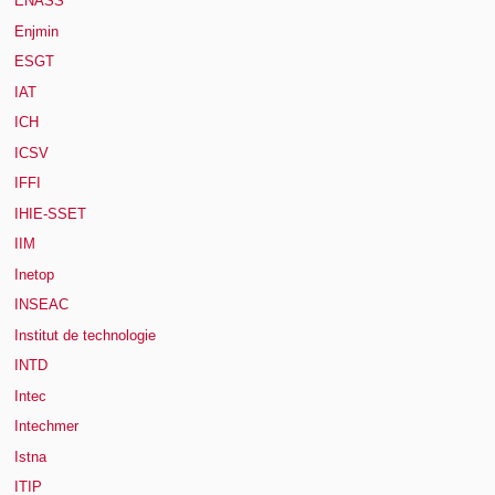
ENASS
Enjmin
ESGT
IAT
ICH
ICSV
IFFI
IHIE-SSET
IIM
Inetop
INSEAC
Institut de technologie
INTD
Intec
Intechmer
Istna
ITIP