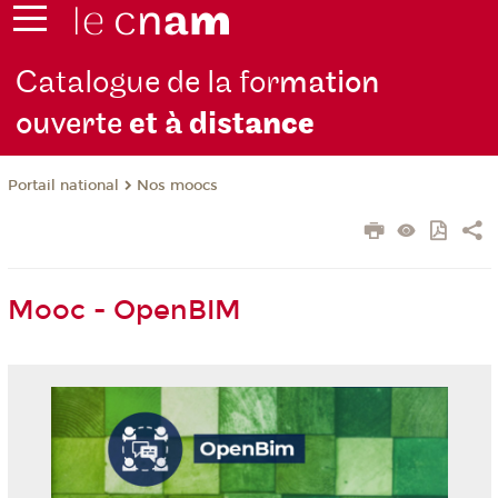
Catalogue de la for
mation
ouverte
et à dist
ance
Nos moocs
Portail national
Mooc - OpenBIM