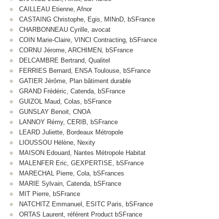
CAILLEAU Etienne, Afnor
CASTAING Christophe, Egis, MINnD, bSFrance
CHARBONNEAU Cyrille, avocat
COIN Marie-Claire, VINCI Contracting, bSFrance
CORNU Jérome, ARCHIMEN, bSFrance
DELCAMBRE Bertrand, Qualitel
FERRIES Bernard, ENSA Toulouse, bSFrance
GATIER Jérôme, Plan bâtiment durable
GRAND Frédéric, Catenda, bSFrance
GUIZOL Maud, Colas, bSFrance
GUNSLAY Benoit, CNOA
LANNOY Rémy, CERIB, bSFrance
LEARD Juliette, Bordeaux Métropole
LIOUSSOU Hélène, Nexity
MAISON Edouard, Nantes Métropole Habitat
MALENFER Eric, GEXPERTISE, bSFrance
MARECHAL Pierre, Cola, bSFrances
MARIE Sylvain, Catenda, bSFrance
MIT Pierre, bSFrance
NATCHITZ Emmanuel, ESITC Paris, bSFrance
ORTAS Laurent, référent Product bSFrance