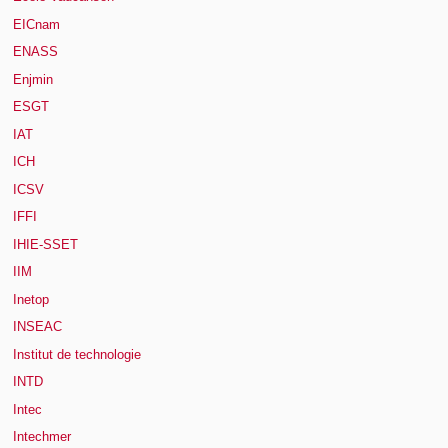
EICnam
ENASS
Enjmin
ESGT
IAT
ICH
ICSV
IFFI
IHIE-SSET
IIM
Inetop
INSEAC
Institut de technologie
INTD
Intec
Intechmer