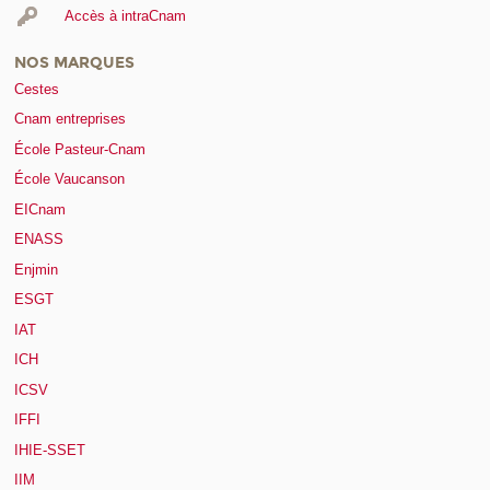
Accès à intraCnam
NOS MARQUES
Cestes
Cnam entreprises
École Pasteur-Cnam
École Vaucanson
EICnam
ENASS
Enjmin
ESGT
IAT
ICH
ICSV
IFFI
IHIE-SSET
IIM