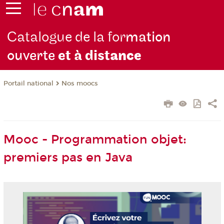
Catalogue de la for
mation
ouverte
et à dist
ance
Nos moocs
Portail national
Mooc - Programmation objet:
premiers pas en Java