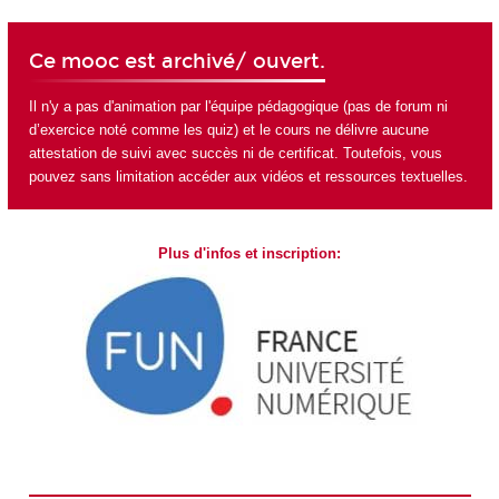
Ce mooc est archivé/ ouvert.
Il n'y a pas d'animation par l'équipe pédagogique (pas de forum ni
d’exercice noté comme les quiz) et le cours ne délivre aucune
attestation de suivi avec succès ni de certificat. Toutefois, vous
pouvez sans limitation accéder aux vidéos et ressources textuelles.
Plus d'infos et inscription: