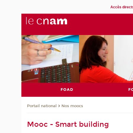
Accès direct
FOAD
F
Nos moocs
Portail national
Mooc - Smart building