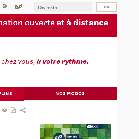
ation ouverte
et à dist
ance
z
chez vous,
à votre rythme.
PLINE
NOS MOOCS