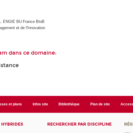
s, ENGIE BU France BtoB
gement et de l'Innovation
nam dans ce domaine:
istance
sses et plans
Infos site
Bibliothèque
Plan de site
Accessi
 HYBRIDES
RECHERCHER PAR DISCIPLINE
RÉS