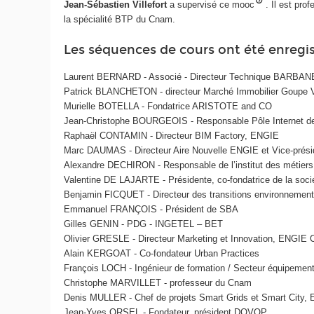
Jean-Sébastien Villefort
a supervisé ce mooc
. Il est pro
la spécialité BTP du Cnam.
Les séquences de cours ont été enregis
Laurent BERNARD - Associé - Directeur Technique BARBAN
Patrick BLANCHETON - directeur Marché Immobilier Goupe 
Murielle BOTELLA - Fondatrice ARISTOTE and CO
Jean-Christophe BOURGEOIS - Responsable Pôle Internet
Raphaël CONTAMIN - Directeur BIM Factory, ENGIE
Marc DAUMAS - Directeur Aire Nouvelle ENGIE et Vice-prési
Alexandre DECHIRON - Responsable de l’institut des méti
Valentine DE LAJARTE - Présidente, co-fondatrice de la s
Benjamin FICQUET - Directeur des transitions environnement
Emmanuel FRANÇOIS - Président de SBA
Gilles GENIN - PDG - INGETEL – BET
Olivier GRESLE - Directeur Marketing et Innovation, ENGIE 
Alain KERGOAT - Co-fondateur Urban Practices
François LOCH - Ingénieur de formation / Secteur équipement
Christophe MARVILLET - professeur du Cnam
Denis MULLER - Chef de projets Smart Grids et Smart City,
Jean-Yves ORSEL - Fondateur, président DOVOP