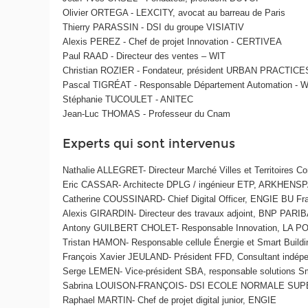
Olivier ORTEGA - LEXCITY, avocat au barreau de Paris
Thierry PARASSIN - DSI du groupe VISIATIV
Alexis PEREZ - Chef de projet Innovation - CERTIVEA
Paul RAAD - Directeur des ventes – WIT
Christian ROZIER - Fondateur, président URBAN PRACTICE
Pascal TIGRÉAT - Responsable Département Automation -
Stéphanie TUCOULET - ANITEC
Jean-Luc THOMAS - Professeur du Cnam
Experts qui sont intervenus
Nathalie ALLEGRET- Directeur Marché Villes et Territoires 
Eric CASSAR- Architecte DPLG / ingénieur ETP, ARKHEN
Catherine COUSSINARD- Chief Digital Officer, ENGIE BU Fr
Alexis GIRARDIN- Directeur des travaux adjoint, BNP PA
Antony GUILBERT CHOLET- Responsable Innovation, LA 
Tristan HAMON- Responsable cellule Énergie et Smart Buil
François Xavier JEULAND- Président FFD, Consultant indép
Serge LEMEN- Vice-président SBA, responsable solutions S
Sabrina LOUISON-FRANÇOIS- DSI ECOLE NORMALE SU
Raphael MARTIN- Chef de projet digital junior, ENGIE