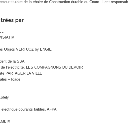
fesseur titulaire de la chaire de Construction durable du Cnam. Il est responsab
trées par
EL
VISIATIV
 des Objets VERTUOZ by ENGIE
dent de la SBA
ers de l’électricité, LES COMPAGNONS DU DEVOIR
ociété PARTAGER LA VILLE
ales – Icade
Cofely
 électrique courants faibles, AFPA
 EMBIX