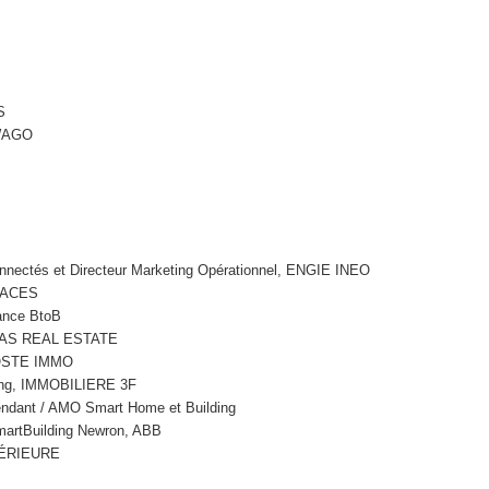
S
 WAGO
Connectés et Directeur Marketing Opérationnel, ENGIE INEO
SPACES
ance BtoB
RIBAS REAL ESTATE
POSTE IMMO
ding, IMMOBILIERE 3F
endant / AMO Smart Home et Building
martBuilding Newron, ABB
PÉRIEURE