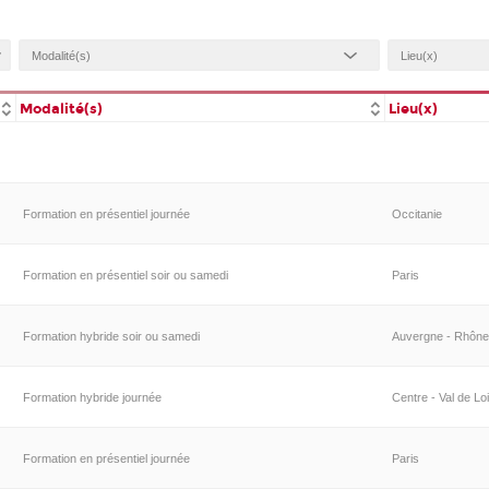
Modalité(s)
Lieu(x)
Formation en présentiel journée
Occitanie
Formation en présentiel soir ou samedi
Paris
Formation hybride soir ou samedi
Auvergne - Rhône-
Formation hybride journée
Centre - Val de Lo
Formation en présentiel journée
Paris