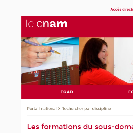
Accès direct
FOAD
F
Rechercher par discipline
Portail national
Les formations du sous-doma