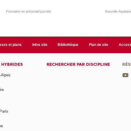
Formation en présentiel journée
Nouvelle-Aquitain
sses et plans
Infos site
Bibliothèque
Plan de site
Accessi
 HYBRIDES
RECHERCHER PAR DISCIPLINE
RÉS
-Alpes
ire
Paris
ne