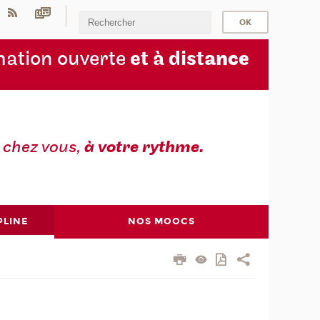
ation ouverte
et à dist
ance
z
chez vous,
à votre rythme.
PLINE
NOS MOOCS