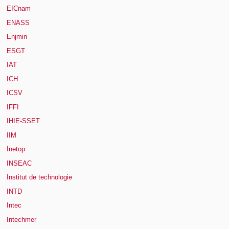
EICnam
ENASS
Enjmin
ESGT
IAT
ICH
ICSV
IFFI
IHIE-SSET
IIM
Inetop
INSEAC
Institut de technologie
INTD
Intec
Intechmer