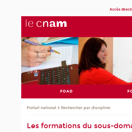
Accès direct
FOAD
F
Rechercher par discipline
Portail national
Les formations du sous-dom