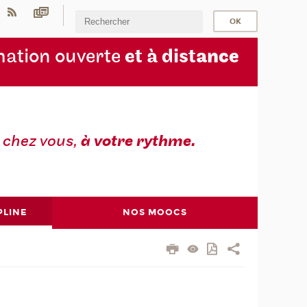
ation ouverte
et à dist
ance
z
chez vous,
à votre rythme.
PLINE
NOS MOOCS