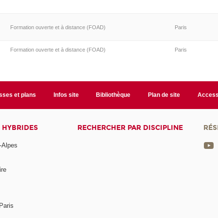
Formation ouverte et à distance (FOAD)
Paris
Formation ouverte et à distance (FOAD)
Paris
sses et plans
Infos site
Bibliothèque
Plan de site
Accessi
 HYBRIDES
RECHERCHER PAR DISCIPLINE
RÉS
-Alpes
ire
Paris