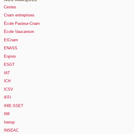
Cestes
Cnam entreprises
École Pasteur-Cnam
École Vaucanson
EICnam
ENASS
Enjmin
ESGT
IAT
ICH
ICSV
IFFI
IHIE-SSET
IIM
Inetop
INSEAC