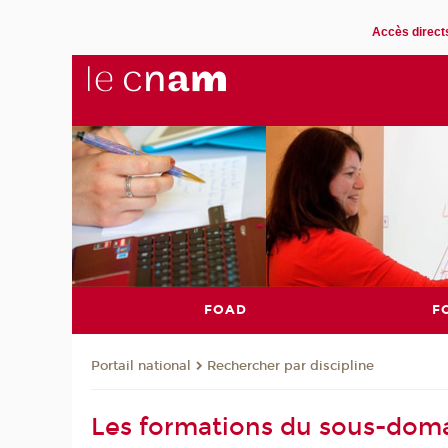
Accès direct
FOAD
F
Rechercher par discipline
Portail national
Les formations du sous-domai