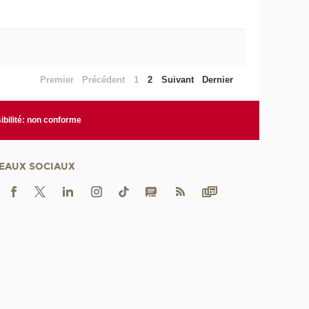
Premier
Précédent
1
2
Suivant
Dernier
bilité: non conforme
EAUX SOCIAUX