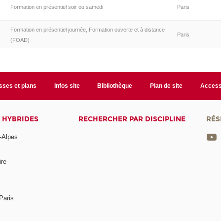
Formation en présentiel soir ou samedi
Paris
Formation en présentiel journée, Formation ouverte et à distance
Paris
(FOAD)
sses et plans
Infos site
Bibliothèque
Plan de site
Accessi
 HYBRIDES
RECHERCHER PAR DISCIPLINE
RÉS
-Alpes
ire
Paris