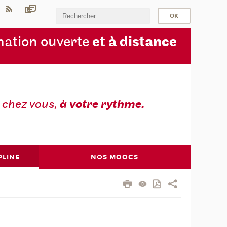
ation ouverte
et à dist
ance
z
chez vous,
à votre rythme.
PLINE
NOS MOOCS