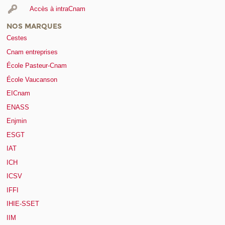
Accès à intraCnam
NOS MARQUES
Cestes
Cnam entreprises
École Pasteur-Cnam
École Vaucanson
EICnam
ENASS
Enjmin
ESGT
IAT
ICH
ICSV
IFFI
IHIE-SSET
IIM