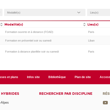
Modalité(s)
Lieu(x)
Formation ouverte et à distance (FOAD)
Paris
Formation en présentiel soir ou samedi
Liban
Formation à distance planifiée soir ou samedi
Paris
sses et plans
Infos site
Bibliothèque
Plan de site
Accessi
 HYBRIDES
RECHERCHER PAR DISCIPLINE
RÉS
-Alpes