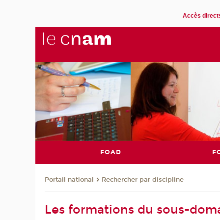
Accès direct
FOAD
F
Rechercher par discipline
Portail national
Les formations du sous-dom