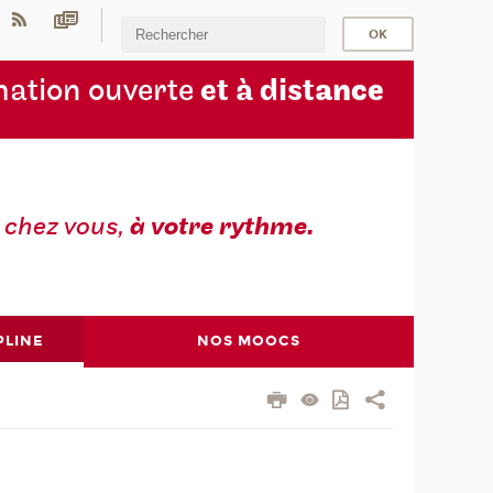
ation ouverte
et à dist
ance
z
chez vous,
à votre rythme.
PLINE
NOS MOOCS