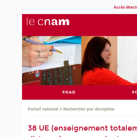
Accès direct
FOAD
F
Rechercher par discipline
Portail national
38 UE (enseignement totalem