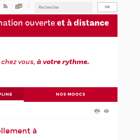
ation ouverte
et à dist
ance
z
chez vous,
à votre rythme.
PLINE
NOS MOOCS
llement à