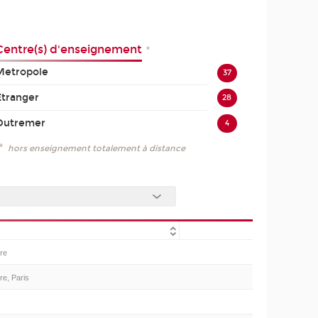
Centre(s) d'enseignement
*
Metropole
37
Etranger
28
Outremer
4
*
hors enseignement totalement à distance
ire
re, Paris