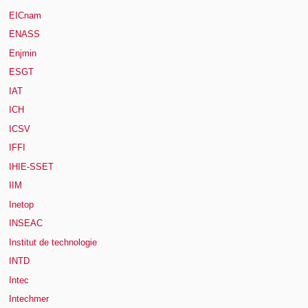
EICnam
ENASS
Enjmin
ESGT
IAT
ICH
ICSV
IFFI
IHIE-SSET
IIM
Inetop
INSEAC
Institut de technologie
INTD
Intec
Intechmer