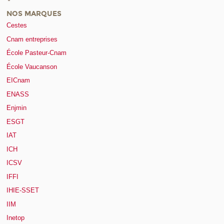
NOS MARQUES
Cestes
Cnam entreprises
École Pasteur-Cnam
École Vaucanson
EICnam
ENASS
Enjmin
ESGT
IAT
ICH
ICSV
IFFI
IHIE-SSET
IIM
Inetop