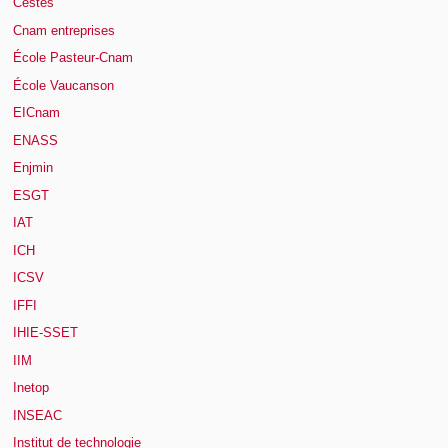
Cestes
Cnam entreprises
École Pasteur-Cnam
École Vaucanson
EICnam
ENASS
Enjmin
ESGT
IAT
ICH
ICSV
IFFI
IHIE-SSET
IIM
Inetop
INSEAC
Institut de technologie