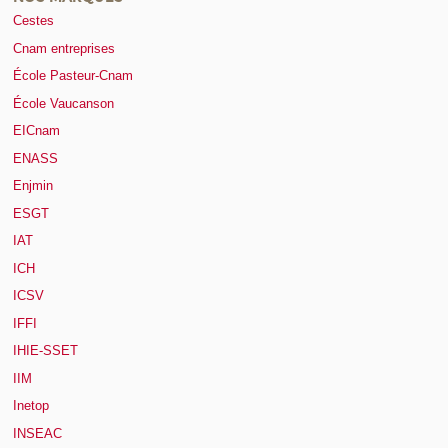
Cestes
Cnam entreprises
École Pasteur-Cnam
École Vaucanson
EICnam
ENASS
Enjmin
ESGT
IAT
ICH
ICSV
IFFI
IHIE-SSET
IIM
Inetop
INSEAC