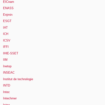
EICnam
ENASS
Enjmin
ESGT
IAT
ICH
ICSV
IFFI
IHIE-SSET
IIM
Inetop
INSEAC
Institut de technologie
INTD
Intec
Intechmer
Istna