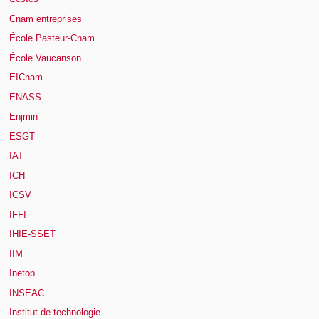
Cnam entreprises
École Pasteur-Cnam
École Vaucanson
EICnam
ENASS
Enjmin
ESGT
IAT
ICH
ICSV
IFFI
IHIE-SSET
IIM
Inetop
INSEAC
Institut de technologie