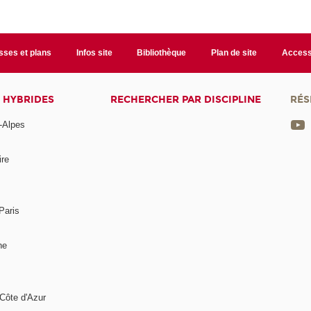
sses et plans
Infos site
Bibliothèque
Plan de site
Accessi
 HYBRIDES
RECHERCHER PAR DISCIPLINE
RÉS
-Alpes
ire
Paris
ne
Côte d'Azur