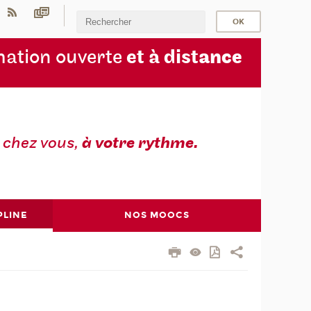
ation ouverte
et à dist
ance
z
chez vous,
à votre rythme.
PLINE
NOS MOOCS