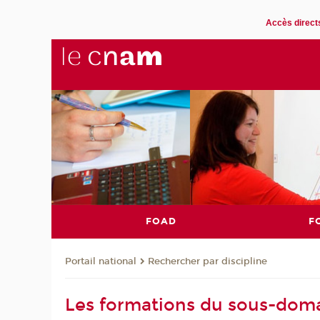
Accès direct
FOAD
F
Rechercher par discipline
Portail national
Les formations du sous-domai