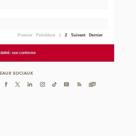
Premier
Précédent
1
2
Suivant
Dernier
bilité: non conforme
EAUX SOCIAUX