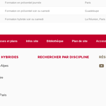
Formation en présentiel journée
Paris
Formation en présentiel soir ou samedi
Guadeloupe
Formation hybride soir ou samedi
La Réunion, Paris
sses et plans
Infos site
Bibliothèque
Plan de site
Accessi
 HYBRIDES
RECHERCHER PAR DISCIPLINE
RÉS
-Alpes
ire
Paris