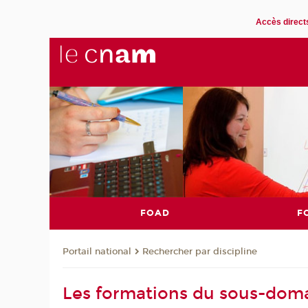
Accès direct
FOAD
F
Rechercher par discipline
Portail national
Les formations du sous-domai