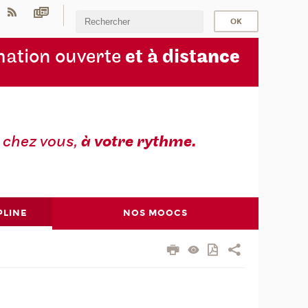
ation ouverte
et à dist
ance
z
chez vous,
à votre rythme.
PLINE
NOS MOOCS