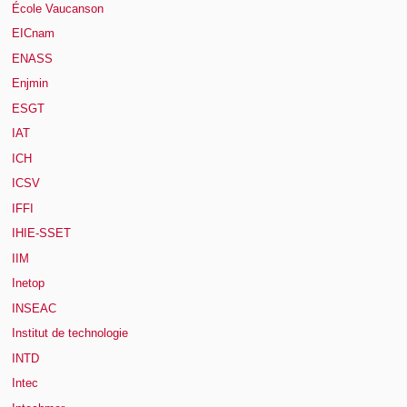
École Vaucanson
EICnam
ENASS
Enjmin
ESGT
IAT
ICH
ICSV
IFFI
IHIE-SSET
IIM
Inetop
INSEAC
Institut de technologie
INTD
Intec