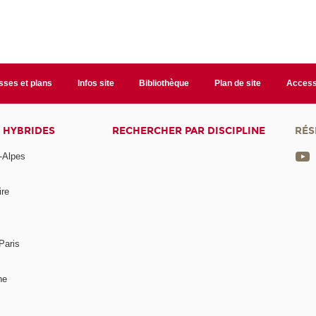
sses et plans
Infos site
Bibliothèque
Plan de site
Accessi
 HYBRIDES
RECHERCHER PAR DISCIPLINE
RÉS
-Alpes
ire
Paris
ne