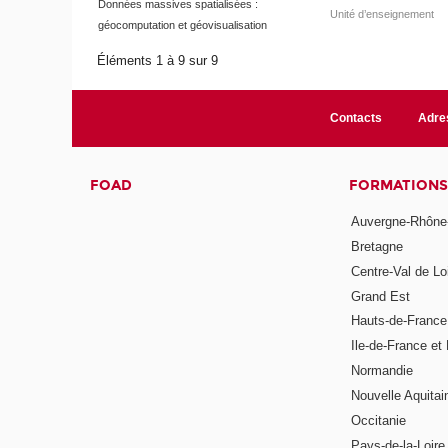
Données massives spatialisées :
Unité d’enseignement
géocomputation et géovisualisation
Éléments 1 à 9 sur 9
Contacts
Adre
FOAD
FORMATIONS
Auvergne-Rhône
Bretagne
Centre-Val de Lo
Grand Est
Hauts-de-France
Ile-de-France et 
Normandie
Nouvelle Aquitai
Occitanie
Pays-de-la-Loire