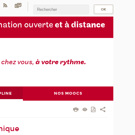
ation ouverte
et à dist
ance
z
chez vous,
à votre rythme.
PLINE
NOS MOOCS
hique