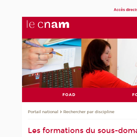
Accès direct
FOAD
F
Rechercher par discipline
Portail national
Les formations du sous-dom