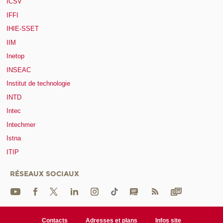
ICSV
IFFI
IHIE-SSET
IIM
Inetop
INSEAC
Institut de technologie
INTD
Intec
Intechmer
Istna
ITIP
RÉSEAUX SOCIAUX
Contacts
Adresses et plans
Infos site