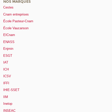
NOS MARQUES
Cestes
Cnam entreprises
École Pasteur-Cnam
École Vaucanson
EICnam
ENASS
Enjmin
ESGT
IAT
ICH
ICSV
IFFI
IHIE-SSET
IIM
Inetop
INSEAC