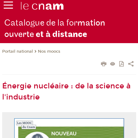
Catalogue de la for
mation
ouverte
et à dist
ance
Nos moocs
Portail national
Énergie nucléaire : de la science à
l'industrie