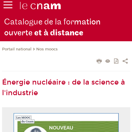
Catalogue de la for
mation
ouverte
et à dist
ance
Nos moocs
Portail national
Énergie nucléaire : de la science à
l'industrie