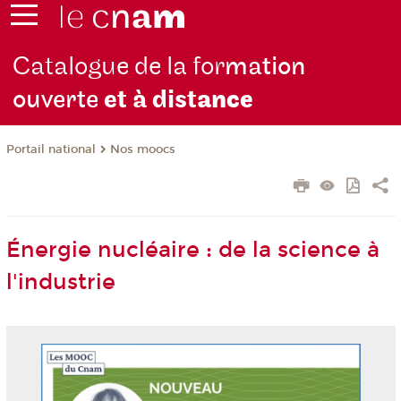
Catalogue de la for
mation
ouverte
et à dist
ance
Nos moocs
Portail national
Énergie nucléaire : de la science à
l'industrie