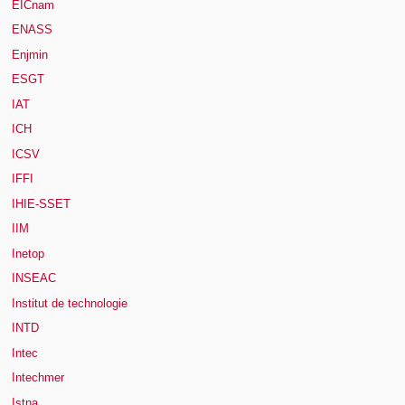
EICnam
ENASS
Enjmin
ESGT
IAT
ICH
ICSV
IFFI
IHIE-SSET
IIM
Inetop
INSEAC
Institut de technologie
INTD
Intec
Intechmer
Istna