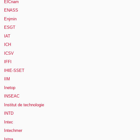
EICnam
ENASS
Enjmin
ESGT
IAT
ICH
ICSV
IFFI
IHIE-SSET
IIM
Inetop
INSEAC
Institut de technologie
INTD
Intec
Intechmer
Istna