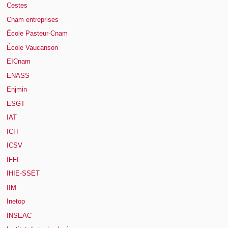
Cestes
Cnam entreprises
École Pasteur-Cnam
École Vaucanson
EICnam
ENASS
Enjmin
ESGT
IAT
ICH
ICSV
IFFI
IHIE-SSET
IIM
Inetop
INSEAC