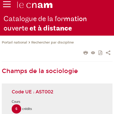
Catalogue de la for
mation
ouverte
et à dist
ance
Rechercher par discipline
Portail national
Champs de la sociologie
Code UE : AST002
Cours
6
crédits