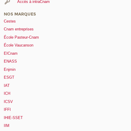
Accès à intraCnam
NOS MARQUES
Cestes
Cnam entreprises
École Pasteur-Cnam
École Vaucanson
EICnam
ENASS
Enjmin
ESGT
IAT
ICH
ICSV
IFFI
IHIE-SSET
IIM