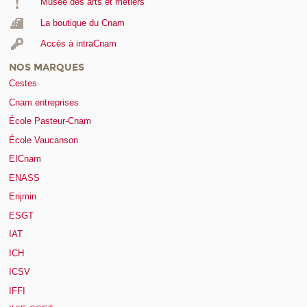
Musée des arts et métiers
La boutique du Cnam
Accès à intraCnam
NOS MARQUES
Cestes
Cnam entreprises
École Pasteur-Cnam
École Vaucanson
EICnam
ENASS
Enjmin
ESGT
IAT
ICH
ICSV
IFFI