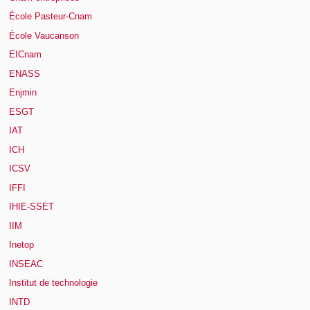
École Pasteur-Cnam
École Vaucanson
EICnam
ENASS
Enjmin
ESGT
IAT
ICH
ICSV
IFFI
IHIE-SSET
IIM
Inetop
INSEAC
Institut de technologie
INTD