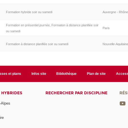
Formation hybride soir ou samedi
Auvergne - Rhône
Formation en présentiel journée, Formation à distance planifiée soir
Paris
ou samedi
Formation à distance planifiée soir ou samedi
Nouvelle-Aquitain
sses et plans
Infos site
Bibliothèque
Plan de site
Accessi
 HYBRIDES
RECHERCHER PAR DISCIPLINE
RÉS
-Alpes
ire