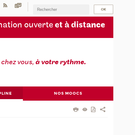
ation ouverte
et à dist
ance
z
chez vous,
à votre rythme.
PLINE
NOS MOOCS