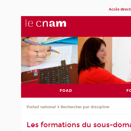
Accès direct
FOAD
F
Rechercher par discipline
Portail national
Les formations du sous-doma