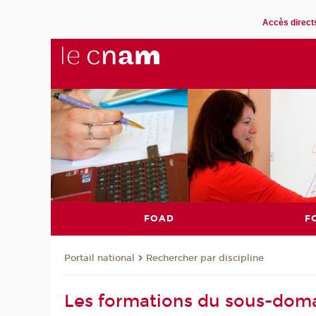
Accès direct
FOAD
F
Rechercher par discipline
Portail national
Les formations du sous-doma