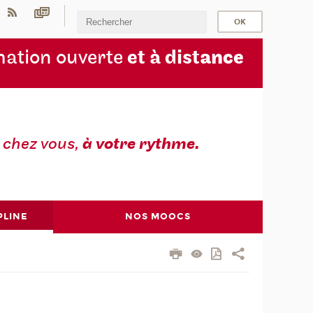
ation ouverte
et à dist
ance
z
chez vous,
à votre rythme.
PLINE
NOS MOOCS