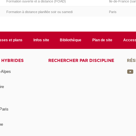
Formation ouverte et à distance (FOAD)
Ile-de-France (sa
Formation à distance planifiée soir ou samedi
Paris
sses et plans
Infos site
Bibliothèque
Plan de site
Accessi
 HYBRIDES
RECHERCHER PAR DISCIPLINE
RÉS
-Alpes
ire
Paris
ne