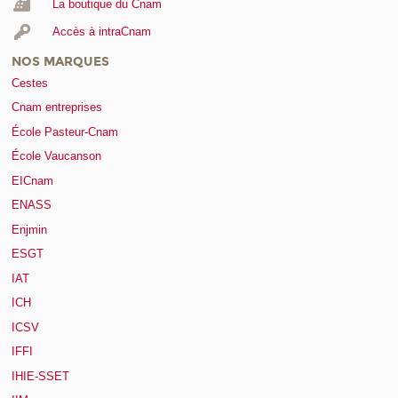
La boutique du Cnam
Accès à intraCnam
NOS MARQUES
Cestes
Cnam entreprises
École Pasteur-Cnam
École Vaucanson
EICnam
ENASS
Enjmin
ESGT
IAT
ICH
ICSV
IFFI
IHIE-SSET